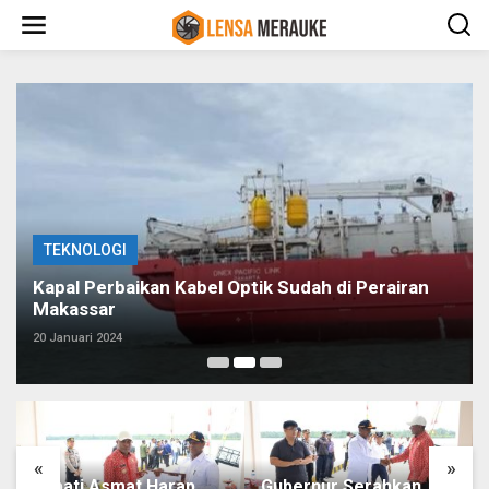
L
e
w
a
t
i
k
e
k
o
n
t
e
TEKNOLOGI
n
Kapal Perbaikan Kabel Optik Sudah di Perairan
Makassar
20 Januari 2024
«
»
Bupati Asmat Harap
Gubernur Serahkan