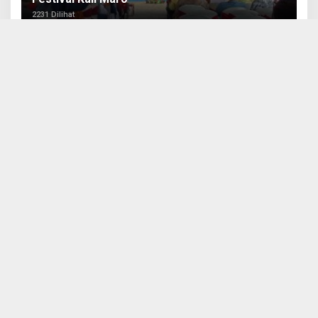
2231 Dilihat
Hotel Care Inn Merauke Luncurkan Kartu
Privilege Awal Tahun 2023
781 Dilihat
Olahraga Terbaru