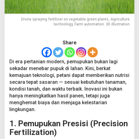
p
u
k
Drone spraying fertilizer on vegetable green plants, Agriculture
a
technology, Farm automation. 3D illustration
n
T
e
Share
r
b
a
r
Di era pertanian modern, pemupukan bukan lagi
u
sekadar menebar pupuk di lahan. Kini, berkat
kemajuan teknologi, petani dapat memberikan nutrisi
secara tepat sasaran — sesuai kebutuhan tanaman,
kondisi tanah, dan waktu terbaik. Inovasi ini bukan
hanya meningkatkan hasil panen, tetapi juga
menghemat biaya dan menjaga kelestarian
lingkungan.
1. Pemupukan Presisi (Precision
Fertilization)