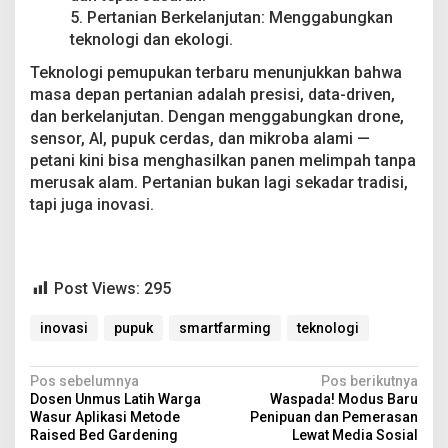
5. Pertanian Berkelanjutan: Menggabungkan
teknologi dan ekologi.
Teknologi pemupukan terbaru menunjukkan bahwa
masa depan pertanian adalah presisi, data-driven,
dan berkelanjutan. Dengan menggabungkan drone,
sensor, AI, pupuk cerdas, dan mikroba alami —
petani kini bisa menghasilkan panen melimpah tanpa
merusak alam. Pertanian bukan lagi sekadar tradisi,
tapi juga inovasi.
Post Views:
295
inovasi
pupuk
smartfarming
teknologi
N
Pos sebelumnya
Pos berikutnya
Dosen Unmus Latih Warga
Waspada! Modus Baru
a
Wasur Aplikasi Metode
Penipuan dan Pemerasan
v
Raised Bed Gardening
Lewat Media Sosial