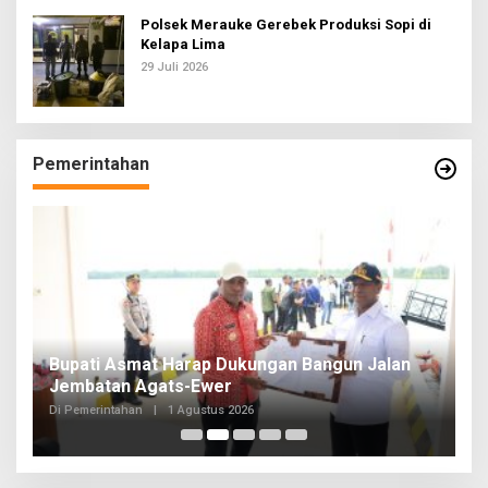
Polsek Merauke Gerebek Produksi Sopi di
Kelapa Lima
29 Juli 2026
Pemerintahan
Bupati Asmat Harap Dukungan Bangun Jalan
G
Jembatan Agats-Ewer
T
Di Pemerintahan
|
1 Agustus 2026
Di