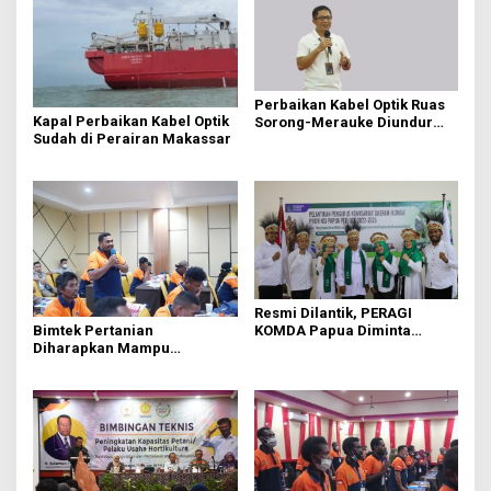
Perbaikan Kabel Optik Ruas
Kapal Perbaikan Kabel Optik
Sorong-Merauke Diundur
Sudah di Perairan Makassar
Hingga Awal Maret
Resmi Dilantik, PERAGI
KOMDA Papua Diminta
Bimtek Pertanian
Berkontribusi Bangun
Diharapkan Mampu
Pertanian
Tingkatkan Produktifitas
Hasil.