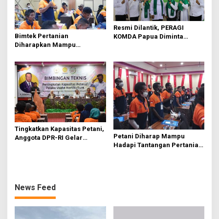
Resmi Dilantik, PERAGI
Bimtek Pertanian
KOMDA Papua Diminta
Diharapkan Mampu
Berkontribusi Bangun
Tingkatkan Produktifitas
Pertanian
Hasil.
Tingkatkan Kapasitas Petani,
Petani Diharap Mampu
Anggota DPR-RI Gelar
Hadapi Tantangan Pertanian
Bimbingan Teknis.
Lewat Bimtek
News Feed