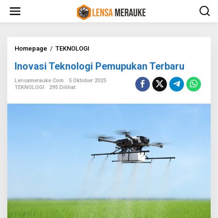
L
e
w
a
t
i
Homepage
/
TEKNOLOGI
I
k
n
Inovasi Teknologi Pemupukan Terbaru
e
o
k
v
Lensamerauke.com
5 Oktober 2025
o
a
TEKNOLOGI
295 Dilihat
n
s
t
i
e
T
n
e
k
n
o
l
o
g
i
P
e
m
u