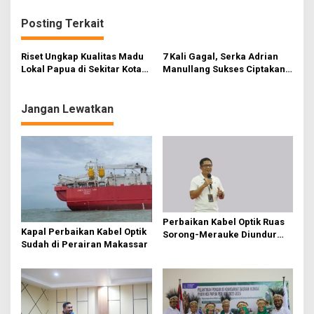
i
Posting Terkait
g
a
Riset Ungkap Kualitas Madu
7 Kali Gagal, Serka Adrian
s
Lokal Papua di Sekitar Kota
Manullang Sukses Ciptakan
Merauke sudah sesuai SNI?
Inovasi Alat Pengering Padi
i
Jangan Lewatkan
p
o
s
Perbaikan Kabel Optik Ruas
Kapal Perbaikan Kabel Optik
Sorong-Merauke Diundur
Sudah di Perairan Makassar
Hingga Awal Maret