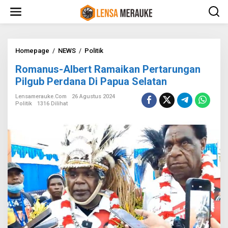
L
e
w
a
t
i
Homepage
/
NEWS
/
Politik
R
k
o
Romanus-Albert Ramaikan Pertarungan
e
m
k
a
Pilgub Perdana Di Papua Selatan
o
n
n
u
Lensamerauke.com
26 Agustus 2024
Politik
1316 Dilihat
t
s
e
-
n
A
l
b
e
r
t
R
a
m
a
i
k