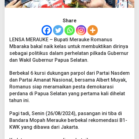
a
n
P
Share
e
r
t
a
LENSA MERAUKE – Bupati Merauke Romanus
r
Mbaraka bakal naik kelas untuk membuktikan dirinya
u
sebagai politikus dalam perhelatan pilkada Gubernur
n
g
dan Wakil Gubernur Papua Selatan.
a
n
Berbekal 6 kursi dukungan parpol dari Partai Nasdem
P
dan Partai Amanat Nasional, bersama Albert Muyak,
i
Romanus siap meramaikan pesta demokarasi
l
g
perdana di Papua Selatan yang pertama kali dihelat
u
tahun ini.
b
P
Pagi tadi, Senin (26/08/2024), pasangan ini tiba di
e
Bandara Mopah Merauke berbekal rekomendasi B1-
r
d
KWK yang dibawa dari Jakarta.
a
n