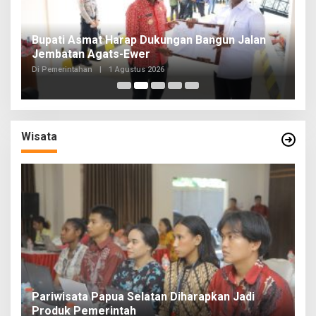
Bupati Asmat Harap Dukungan Bangun Jalan
G
Jembatan Agats-Ewer
T
Di Pemerintahan
|
1 Agustus 2026
Di
Wisata
Pariwisata Papua Selatan Diharapkan Jadi
Produk Pemerintah