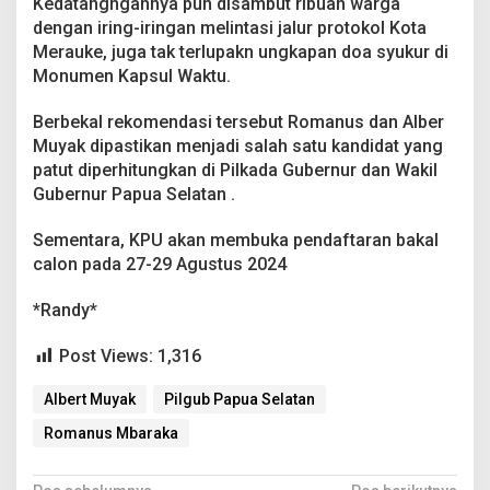
Kedatangngannya pun disambut ribuan warga
a
dengan iring-iringan melintasi jalur protokol Kota
D
Merauke, juga tak terlupakn ungkapan doa syukur di
i
P
Monumen Kapsul Waktu.
a
p
Berbekal rekomendasi tersebut Romanus dan Alber
u
Muyak dipastikan menjadi salah satu kandidat yang
a
patut diperhitungkan di Pilkada Gubernur dan Wakil
S
e
Gubernur Papua Selatan .
l
a
Sementara, KPU akan membuka pendaftaran bakal
t
calon pada 27-29 Agustus 2024
a
n
*Randy*
Post Views:
1,316
Albert Muyak
Pilgub Papua Selatan
Romanus Mbaraka