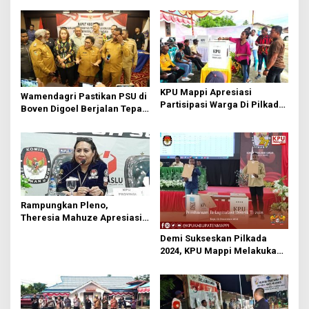
KPU Mappi Apresiasi
Wamendagri Pastikan PSU di
Partisipasi Warga Di Pilkada
Boven Digoel Berjalan Tepat
Mappi
Waktu
Rampungkan Pleno,
Theresia Mahuze Apresiasi
KPU Mappi
Demi Sukseskan Pilkada
2024, KPU Mappi Melakukan
Persiapan Matang