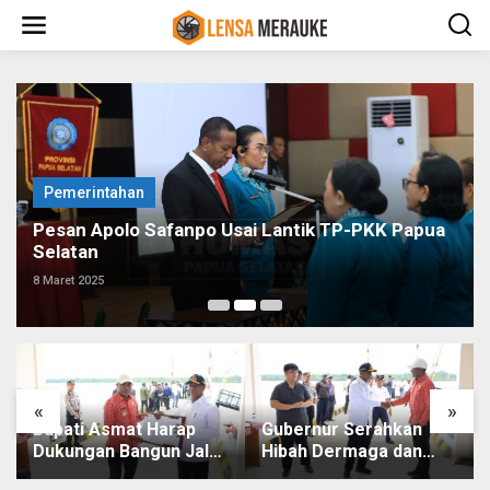
L
e
w
a
t
i
k
e
k
o
Pemerintahan
n
t
Pesan Apolo Safanpo Usai Lantik TP-PKK Papua
e
Selatan
n
8 Maret 2025
«
»
Bupati Asmat Harap
Gubernur Serahkan
Dukungan Bangun Jalan
Hibah Dermaga dan
Jembatan Agats-Ewer
Terminal