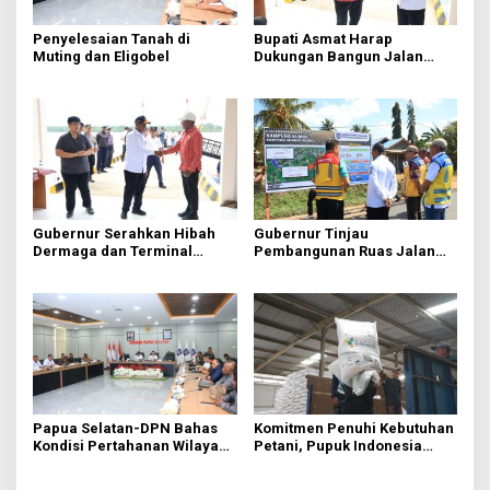
Penyelesaian Tanah di
Bupati Asmat Harap
Muting dan Eligobel
Dukungan Bangun Jalan
Jembatan Agats-Ewer
Gubernur Serahkan Hibah
Gubernur Tinjau
Dermaga dan Terminal
Pembangunan Ruas Jalan
Penyebrangan Ewer-Agats
Kurik-Harapan-Kurik Kota-
Rawa Sari
Papua Selatan-DPN Bahas
Komitmen Penuhi Kebutuhan
Kondisi Pertahanan Wilayah
Petani, Pupuk Indonesia
Perbatasan
Salurkan Pupuk Subsidi di
Ujung Timur Indonesia