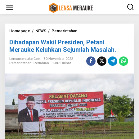
L
e
w
a
t
i
Homepage
/
NEWS
/
Pemerintahan
D
k
i
Dihadapan Wakil Presiden, Petani
e
h
k
a
Merauke Keluhkan Sejumlah Masalah.
o
d
n
a
Lensamerauke.com
30 November 2022
Pemerintahan
,
Pertanian
1387 Dilihat
t
p
e
a
n
n
W
a
k
i
l
P
r
e
s
i
d