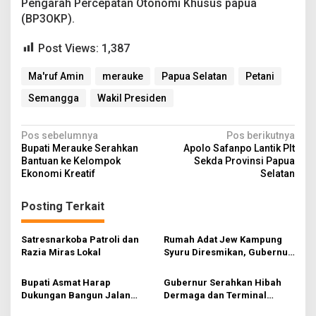
Pengarah Percepatan Otonomi Khusus papua
(BP3OKP).
Post Views:
1,387
Ma'ruf Amin
merauke
Papua Selatan
Petani
Semangga
Wakil Presiden
N
Pos sebelumnya
Pos berikutnya
Bupati Merauke Serahkan
Apolo Safanpo Lantik Plt
a
Bantuan ke Kelompok
Sekda Provinsi Papua
v
Ekonomi Kreatif
Selatan
i
Posting Terkait
g
a
Satresnarkoba Patroli dan
Rumah Adat Jew Kampung
s
Razia Miras Lokal
Syuru Diresmikan, Gubernur
Hadir
i
Bupati Asmat Harap
Gubernur Serahkan Hibah
p
Dukungan Bangun Jalan
Dermaga dan Terminal
Jembatan Agats-Ewer
Penyebrangan Ewer-Agats