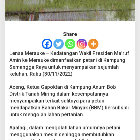
e
n
,
P
e
t
Share
a
n
i
Lensa Merauke – Kedatangan Wakil Presiden Ma’ruf
M
Amin ke Merauke dimanfaatkan petani di Kampung
e
r
Semangga Raya untuk menyampaikan sejumlah
a
keluhan. Rabu (30/11/2022)
u
k
Aceng, Ketua Gapoktan di Kampung Anum Bob
e
Distrik Tanah Miring dalam kesempatannya
K
e
menyampaikan terkait sulitnya para petani
l
mendapatkan Bahan Bakar Minyak (BBM) bersubsidi
u
untuk mengolah lahan pertanian.
h
k
Apalagi, dalam mengolah lahan umumnya petani
a
n
menggunakan mesin sehingga membutuhkan
S