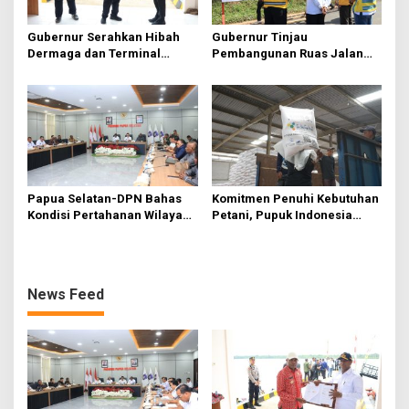
Gubernur Serahkan Hibah
Gubernur Tinjau
Dermaga dan Terminal
Pembangunan Ruas Jalan
Penyebrangan Ewer-Agats
Kurik-Harapan-Kurik Kota-
Rawa Sari
Papua Selatan-DPN Bahas
Komitmen Penuhi Kebutuhan
Kondisi Pertahanan Wilayah
Petani, Pupuk Indonesia
Perbatasan
Salurkan Pupuk Subsidi di
Ujung Timur Indonesia
News Feed