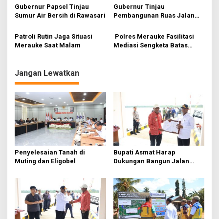
o
Gubernur Papsel Tinjau
Gubernur Tinjau
s
Sumur Air Bersih di Rawasari
Pembangunan Ruas Jalan
Kurik-Harapan-Kurik Kota-
Rawa Sari
Patroli Rutin Jaga Situasi
Polres Merauke Fasilitasi
Merauke Saat Malam
Mediasi Sengketa Batas
Tanah di Kelurahan Kamundu
Jangan Lewatkan
Penyelesaian Tanah di
Bupati Asmat Harap
Muting dan Eligobel
Dukungan Bangun Jalan
Jembatan Agats-Ewer