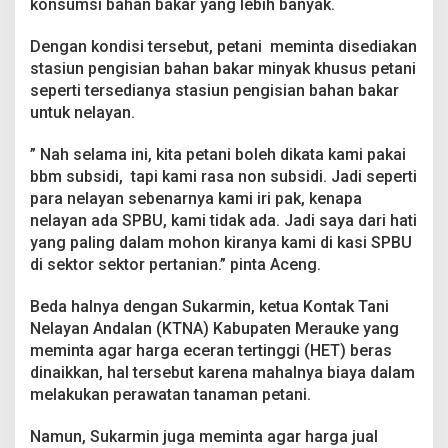
konsumsi bahan bakar yang lebih banyak.
e
j
Dengan kondisi tersebut, petani meminta disediakan
u
stasiun pengisian bahan bakar minyak khusus petani
m
l
seperti tersedianya stasiun pengisian bahan bakar
a
untuk nelayan.
h
M
” Nah selama ini, kita petani boleh dikata kami pakai
a
bbm subsidi, tapi kami rasa non subsidi. Jadi seperti
s
a
para nelayan sebenarnya kami iri pak, kenapa
l
nelayan ada SPBU, kami tidak ada. Jadi saya dari hati
a
yang paling dalam mohon kiranya kami di kasi SPBU
h
di sektor sektor pertanian.” pinta Aceng.
.
Beda halnya dengan Sukarmin, ketua Kontak Tani
Nelayan Andalan (KTNA) Kabupaten Merauke yang
meminta agar harga eceran tertinggi (HET) beras
dinaikkan, hal tersebut karena mahalnya biaya dalam
melakukan perawatan tanaman petani.
Namun, Sukarmin juga meminta agar harga jual