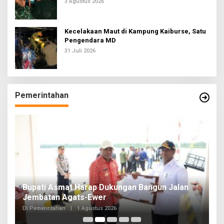
3 Agustus 2026
Kecelakaan Maut di Kampung Kaiburse, Satu
Pengendara MD
31 Juli 2026
Pemerintahan
Bupati Asmat Harap Dukungan Bangun Jalan
G
Jembatan Agats-Ewer
T
Di Pemerintahan
|
1 Agustus 2026
Di