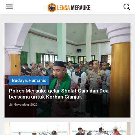
L
e
w
a
t
i
k
e
k
o
n
t
e
n
Budaya
,
Humanis
Polres Merauke gelar Sholat Gaib dan Doa
bersama untuk Korban Cianjur.
26 November 2022