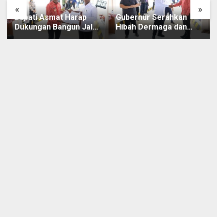
«
»
Bupati Asmat Harap
Gubernur Serahkan
Dukungan Bangun Jalan
Hibah Dermaga dan
Jembatan Agats-Ewer
Terminal
Penyebrangan Ewer-
Agats