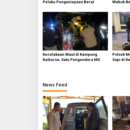
Pelaku Penganiayaan Berat
Mabuk Be
Kecelakaan Maut di Kampung
Polsek M
Kaiburse, Satu Pengendara MD
Sopi di K
News Feed