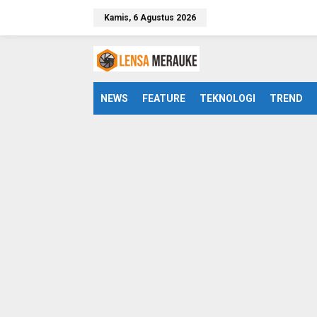
L
Kamis, 6 Agustus 2026
e
w
a
t
i
k
e
NEWS
FEATURE
TEKNOLOGI
TREND
k
o
n
t
e
n