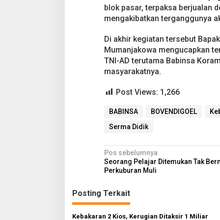
blok pasar, terpaksa berjualan
mengakibatkan terganggunya akt
Di akhir kegiatan tersebut Bapa
Mumanjakowa mengucapkan terim
TNI-AD terutama Babinsa Koram
masyarakatnya.
Post Views:
1,266
BABINSA
BOVENDIGOEL
Ke
Serma Didik
N
Pos sebelumnya
Seorang Pelajar Ditemukan Tak Ber
a
Perkuburan Muli
v
Posting Terkait
i
g
Kebakaran 2 Kios, Kerugian Ditaksir 1 Miliar