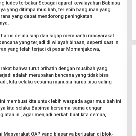
g ludes terbakar.Sebagai aparat kewilayahan Babinsa
a yang ditimpa musibah, terlebih bangunan yang
Penyelesaian Tanah di Muting dan
Eligobel
sarana yang dapat mendorong peningkatan
nya.
Di Pemerintahan
|
5 Agustus 2026
h harus selalu siap dan sigap membantu masyarakat
ncana yang terjadi di wilayah binaan, seperti saat ini
an yang telah terjadi di pasar Momanjakowa,
akat bahwa turut prihatin dengan musibah yang
erjadi adalah merupakan bencana yang tidak bisa
jadi, kita selaku sesama manusia harus bisa saling
n ini membuat kita untuk lebih waspada agar musibah ini
 saya kita selaku Babinsa bersama-sama dengan
iatan ini, agar menjadi berkah buat kita semua,
agi Masyarakat OAP yang biasanya berjualan di blok-