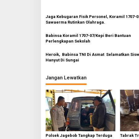
a
s
Jaga Kebugaran Fisik Personel, Koramil 1707-02
i
Sawaerma Rutinkan Olahraga.
p
o
Babinsa Koramil 1707-07/Kepi Beri Bantuan
Perlengkapan Sekolah
s
Heroik, Babinsa TNI Di Asmat Selamatkan Sisw
Hanyut Di Sungai
Jangan Lewatkan
Polsek Jagebob Tangkap Terduga
Tabrak T