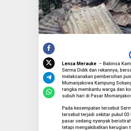
e
l
L
u
d
e
s
L
a
l
a
p
Lensa Merauke
– Babinsa Kam
A
p
Serma Didik dan rekannya, ber
i
melaksanakan pembersihan puin
Mumanjakowa Kampung Sokanggo
rangka membantu warga dan kor
subuh hari di Pasar Momanjakow
Pada kesempatan tersebut Serm
tersebut terjadi sekitar pukul 0
pasar sedang nyenyak beristirah
tetapi mengakibatkan kerugian ma