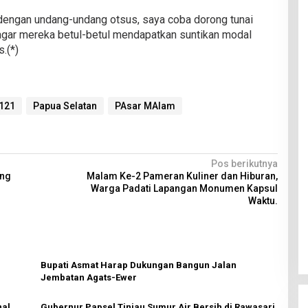
dengan undang-undang otsus, saya coba dorong tunai
agar mereka betul-betul mendapatkan suntikan modal
.(*)
121
Papua Selatan
PAsar MAlam
Pos berikutnya
ung
Malam Ke-2 Pameran Kuliner dan Hiburan,
Warga Padati Lapangan Monumen Kapsul
Waktu.
Bupati Asmat Harap Dukungan Bangun Jalan
Jembatan Agats-Ewer
nal
Gubernur Papsel Tinjau Sumur Air Bersih di Rawasari