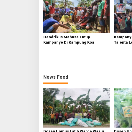
Hendrikus Mahuse Tutup
Kampanye
Kampanye Di Kampung Koa
Talenta L
News Feed
Dosen Unmus Latih Warga Wasur
Dosen Un