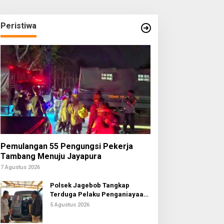
Peristiwa
Pemulangan 55 Pengungsi Pekerja
Tambang Menuju Jayapura
7 Agustus 2026
Polsek Jagebob Tangkap
Terduga Pelaku Penganiayaan
Berat
5 Agustus 2026