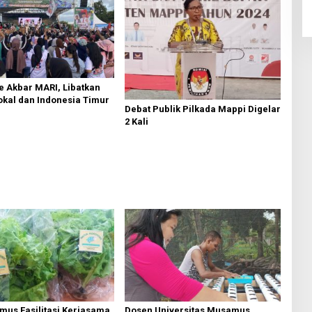
 Akbar MARI, Libatkan
okal dan Indonesia Timur
Debat Publik Pilkada Mappi Digelar
2 Kali
mus Fasilitasi Kerjasama
Dosen Universitas Musamus