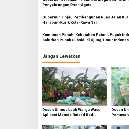
p
Penyebrangan Ewer-Agats
o
Gubernur Tinjau Pembangunan Ruas Jalan Kur
s
Harapan-Kurik Kota-Rawa Sari
Komitmen Penuhi Kebutuhan Petani, Pupuk Indonesia
Salurkan Pupuk Subsidi di Ujung Timur Indones
Jangan Lewatkan
Dosen Unmus Latih Warga Wasur
Dosen Un
Aplikasi Metode Raised Bed
Pemasara
Gardening