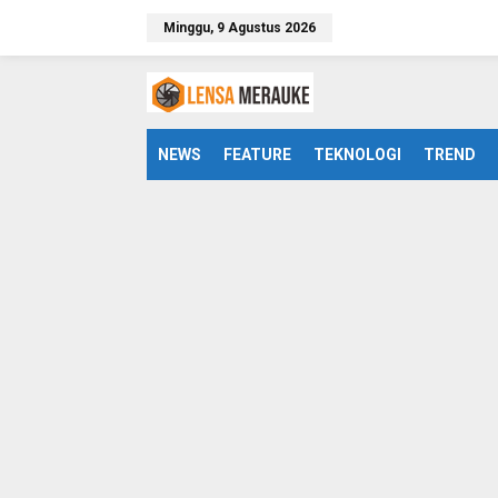
L
Minggu, 9 Agustus 2026
e
w
a
t
i
k
e
NEWS
FEATURE
TEKNOLOGI
TREND
k
o
n
t
e
n