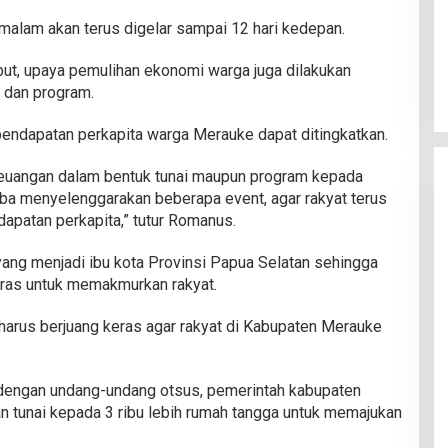
alam akan terus digelar sampai 12 hari kedepan.
Penyelesaian Tanah di Muting dan
Eligobel
but, upaya pemulihan ekonomi warga juga dilakukan
Di Pemerintahan
|
5 Agustus 2026
 dan program.
pendapatan perkapita warga Merauke dapat ditingkatkan.
keuangan dalam bentuk tunai maupun program kepada
coba menyelenggarakan beberapa event, agar rakyat terus
apatan perkapita,” tutur Romanus.
 yang menjadi ibu kota Provinsi Papua Selatan sehingga
keras untuk memakmurkan rakyat.
ita harus berjuang keras agar rakyat di Kabupaten Merauke
dengan undang-undang otsus, pemerintah kabupaten
 tunai kepada 3 ribu lebih rumah tangga untuk memajukan