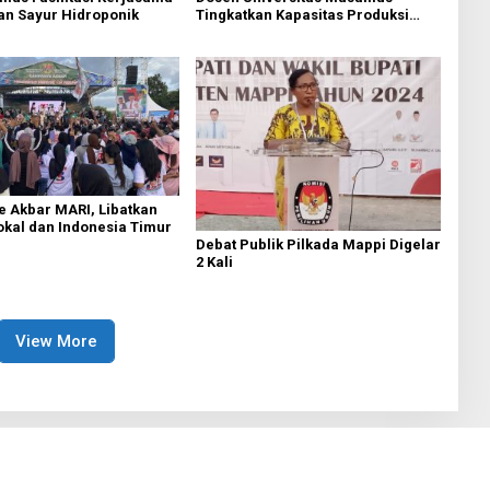
n Sayur Hidroponik
Tingkatkan Kapasitas Produksi
Sayur Hidroponik Mama Papua
 Akbar MARI, Libatkan
okal dan Indonesia Timur
Debat Publik Pilkada Mappi Digelar
2 Kali
View More