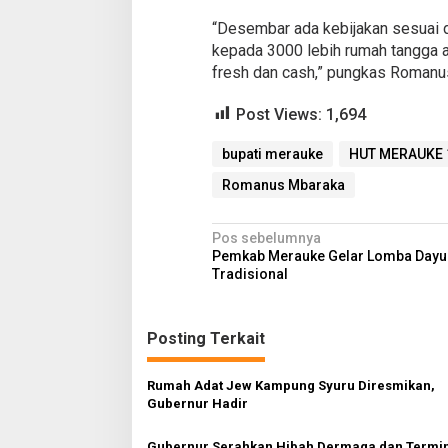
“Desembar ada kebijakan sesuai 
kepada 3000 lebih rumah tangga 
fresh dan cash,” pungkas Romanus
Post Views:
1,694
bupati merauke
HUT MERAUKE 
Romanus Mbaraka
N
Pos sebelumnya
Pemkab Merauke Gelar Lomba Day
a
Tradisional
v
i
Posting Terkait
g
a
Rumah Adat Jew Kampung Syuru Diresmikan,
Gubernur Hadir
s
i
Gubernur Serahkan Hibah Dermaga dan Termi