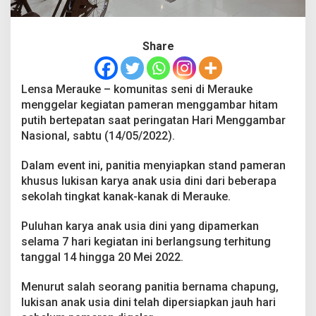
D
i
n
Share
i
D
i
p
Lensa Merauke – komunitas seni di Merauke
a
menggelar kegiatan pameran menggambar hitam
m
putih bertepatan saat peringatan Hari Menggambar
e
Nasional, sabtu (14/05/2022).
r
k
a
Dalam event ini, panitia menyiapkan stand pameran
n
khusus lukisan karya anak usia dini dari beberapa
D
sekolah tingkat kanak-kanak di Merauke.
i
E
v
Puluhan karya anak usia dini yang dipamerkan
e
selama 7 hari kegiatan ini berlangsung terhitung
n
tanggal 14 hingga 20 Mei 2022.
t
M
Menurut salah seorang panitia bernama chapung,
e
n
lukisan anak usia dini telah dipersiapkan jauh hari
g