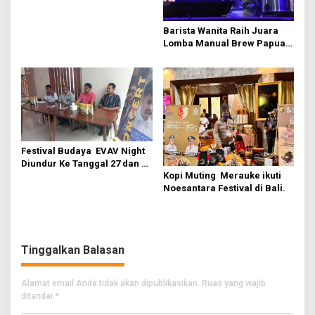
Barista Wanita Raih Juara
Lomba Manual Brew Papua
Selatan
Festival Budaya EVAV Night
Diundur Ke Tanggal 27 dan 28
Kopi Muting Merauke ikuti
November.
Noesantara Festival di Bali.
Tinggalkan Balasan
Alamat email Anda tidak akan dipublikasikan.
Ruas yang wajib
ditandai
*