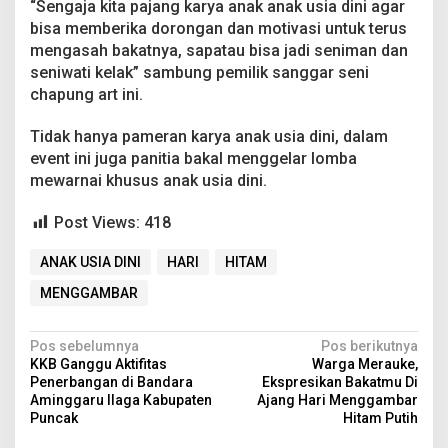
“Sengaja kita pajang karya anak anak usia dini agar
bisa memberika dorongan dan motivasi untuk terus
mengasah bakatnya, sapatau bisa jadi seniman dan
seniwati kelak” sambung pemilik sanggar seni
chapung art ini.
Tidak hanya pameran karya anak usia dini, dalam
event ini juga panitia bakal menggelar lomba
mewarnai khusus anak usia dini.
Post Views:
418
ANAK USIA DINI
HARI
HITAM
MENGGAMBAR
N
Pos sebelumnya
Pos berikutnya
KKB Ganggu Aktifitas
Warga Merauke,
a
Penerbangan di Bandara
Ekspresikan Bakatmu Di
v
Aminggaru Ilaga Kabupaten
Ajang Hari Menggambar
Puncak
Hitam Putih
i