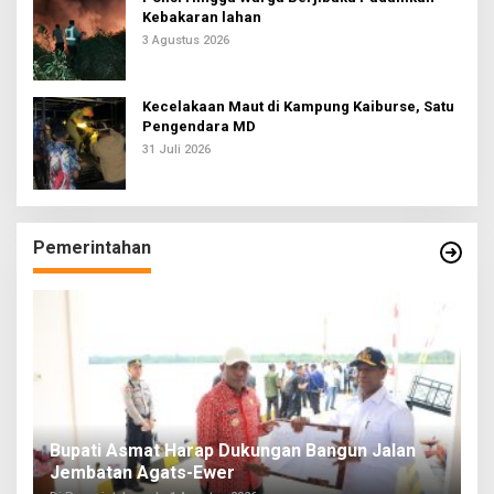
Kebakaran lahan
3 Agustus 2026
Kecelakaan Maut di Kampung Kaiburse, Satu
Pengendara MD
31 Juli 2026
Pemerintahan
Bupati Asmat Harap Dukungan Bangun Jalan
G
Jembatan Agats-Ewer
T