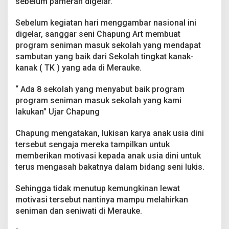
sebelum pameran digelar.
g
a
Sebelum kegiatan hari menggambar nasional ini
m
digelar, sanggar seni Chapung Art membuat
b
a
program seniman masuk sekolah yang mendapat
r
sambutan yang baik dari Sekolah tingkat kanak-
H
kanak ( TK ) yang ada di Merauke.
i
t
“ Ada 8 sekolah yang menyabut baik program
a
m
program seniman masuk sekolah yang kami
P
lakukan” Ujar Chapung
u
t
Chapung mengatakan, lukisan karya anak usia dini
i
tersebut sengaja mereka tampilkan untuk
h
memberikan motivasi kepada anak usia dini untuk
terus mengasah bakatnya dalam bidang seni lukis.
Sehingga tidak menutup kemungkinan lewat
motivasi tersebut nantinya mampu melahirkan
seniman dan seniwati di Merauke.