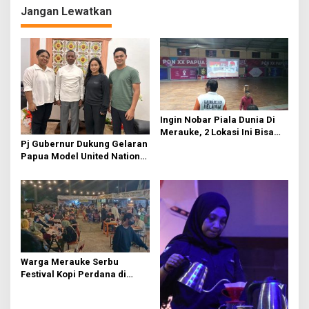
g
Jangan Lewatkan
a
s
i
p
o
Ingin Nobar Piala Dunia Di
s
Merauke, 2 Lokasi Ini Bisa
Pj Gubernur Dukung Gelaran
Jadi Pilihan Anda
Papua Model United Nations
Papua Selatan 2023
Warga Merauke Serbu
Festival Kopi Perdana di
Papua Selatan