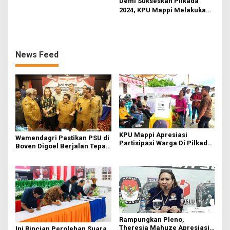
Demi Sukseskan Pilkada
Penting
2024, KPU Mappi Melakukan
Persiapan Matang
News Feed
KPU Mappi Apresiasi
Wamendagri Pastikan PSU di
Partisipasi Warga Di Pilkada
Boven Digoel Berjalan Tepat
Mappi
Waktu
Rampungkan Pleno,
Theresia Mahuze Apresiasi
Ini Rincian Perolehan Suara