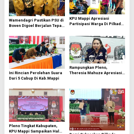
KPU Mappi Apresiasi
Wamendagri Pastikan PSU di
Partisipasi Warga Di Pilkada
Boven Digoel Berjalan Tepat
Mappi
Waktu
Rampungkan Pleno,
Theresia Mahuze Apresiasi
Ini Rincian Perolehan Suara
KPU Mappi
Dari 5 Cabup Di Kab.Mappi
Pleno Tingkat Kabupaten,
KPU Mappi Sampaikan Hal