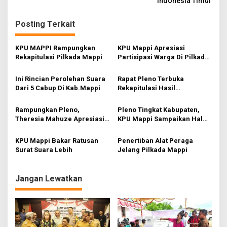
v
Indonesia Timur
i
Posting Terkait
g
a
KPU MAPPI Rampungkan
KPU Mappi Apresiasi
s
Rekapitulasi Pilkada Mappi
Partisipasi Warga Di Pilkada
Mappi
i
Ini Rincian Perolehan Suara
Rapat Pleno Terbuka
p
Dari 5 Cabup Di Kab.Mappi
Rekapitulasi Hasil
Penghitungan Perolehan
o
Suara PILKADA 2024
Rampungkan Pleno,
Pleno Tingkat Kabupaten,
s
Kabupaten Mappi
Theresia Mahuze Apresiasi
KPU Mappi Sampaikan Hal
KPU Mappi
Penting
KPU Mappi Bakar Ratusan
Penertiban Alat Peraga
Surat Suara Lebih
Jelang Pilkada Mappi
Jangan Lewatkan