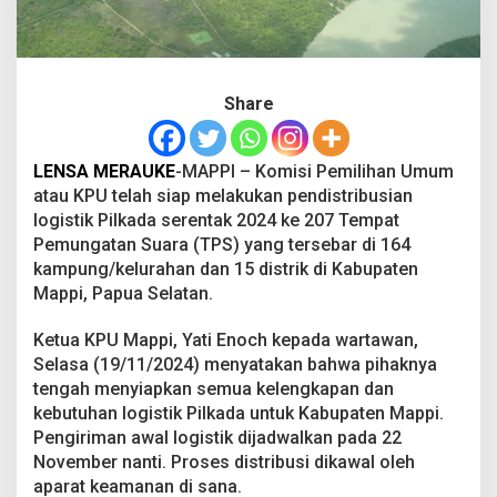
s
i
k
a
n
Share
L
o
g
LENSA MERAUKE
-MAPPI – Komisi Pemilihan Umum
i
s
atau KPU telah siap melakukan pendistribusian
t
logistik Pilkada serentak 2024 ke 207 Tempat
i
Pemungatan Suara (TPS) yang tersebar di 164
k
kampung/kelurahan dan 15 distrik di Kabupaten
P
Mappi, Papua Selatan.
i
l
k
Ketua KPU Mappi, Yati Enoch kepada wartawan,
a
Selasa (19/11/2024) menyatakan bahwa pihaknya
d
tengah menyiapkan semua kelengkapan dan
a
kebutuhan logistik Pilkada untuk Kabupaten Mappi.
Pengiriman awal logistik dijadwalkan pada 22
November nanti. Proses distribusi dikawal oleh
aparat keamanan di sana.