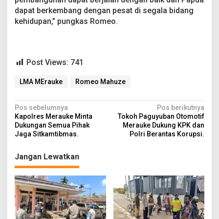
dapat berkembang dengan pesat di segala bidang
kehidupan,” pungkas Romeo.
Post Views:
741
LMA MErauke
Romeo Mahuze
N
Pos sebelumnya
Pos berikutnya
Kapolres Merauke Minta
Tokoh Paguyuban Otomotif
a
Dukungan Semua Pihak
Merauke Dukung KPK dan
v
Jaga Sitkamtibmas.
Polri Berantas Korupsi.
i
Jangan Lewatkan
g
a
s
i