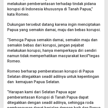
i
melakukan pemberantasan terhadap tindak pidana
B
korupsi di Indonesia khususnya di Tanah Papua,”
e
kata Romeo.
r
a
Dukungan tersebut datang karena ingin menciptakan
n
t
Papua yang semakin damai, maju dan bebas korupsi.
a
s
“Semoga Papua semakin damai, semakin maju dan
K
semakin bebas dari korupsi, jangan pejabat
o
melakukan korupsi, hanya memperkaya diri sendiri
r
u
namun tidak memperhatikan masyarakat kecil”tegas
p
Romeo.
s
i
Romeo berharap pemberatasan korupsi di Papua
.
Selatan ditegakkan seadil adilnya untuk kepentingan
dan kemajuan Papua Selatan.
“Harapan kami dari Selatan Papua agar
pemberantasan Korupsi di Tanah Papua dapat
ditegakkan dengan seadil adilnya, sehingga roda
pembangunan dapat berjalan dengan baik dan Papua