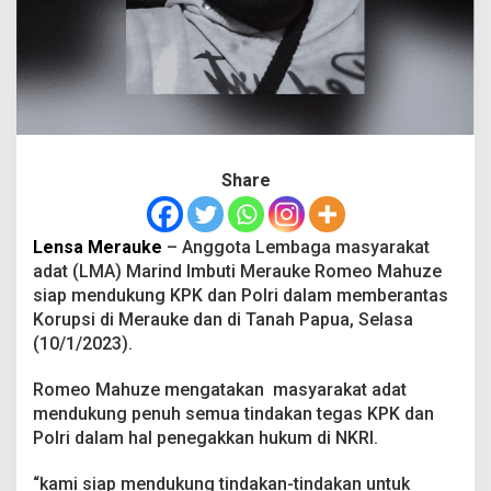
t
i
M
e
r
a
u
k
e
Share
D
u
k
Lensa Merauke
– Anggota Lembaga masyarakat
u
n
adat (LMA) Marind Imbuti Merauke Romeo Mahuze
g
siap mendukung KPK dan Polri dalam memberantas
K
Korupsi di Merauke dan di Tanah Papua, Selasa
P
(10/1/2023).
K
d
a
Romeo Mahuze mengatakan masyarakat adat
n
mendukung penuh semua tindakan tegas KPK dan
P
Polri dalam hal penegakkan hukum di NKRI.
o
l
“kami siap mendukung tindakan-tindakan untuk
r