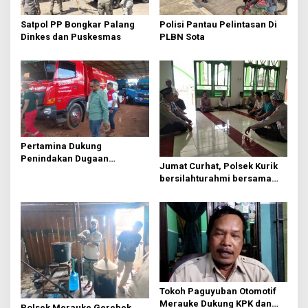
p
o
Satpol PP Bongkar Palang
Polisi Pantau Pelintasan Di
s
Dinkes dan Puskesmas
PLBN Sota
Pertamina Dukung
Penindakan Dugaan
Jumat Curhat, Polsek Kurik
Penyalahgunaan BBM
bersilahturahmi bersama
Subsidi di Merauke
pengurus masjid Miftahul
Huda.
Tokoh Paguyuban Otomotif
Merauke Dukung KPK dan
Polsek Merauke Gerebek